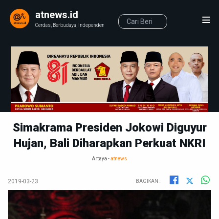
atnews.id
Cerdas, Berbudaya, Independen
Simakrama Presiden Jokowi Diguyur
Hujan, Bali Diharapkan Perkuat NKRI
Artaya -
atnews
2019-03-23
BAGIKAN :