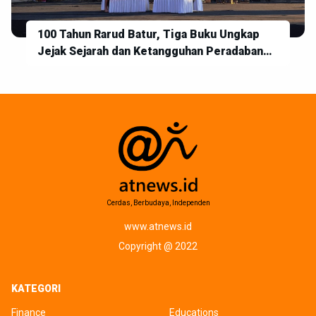
100 Tahun Rarud Batur, Tiga Buku Ungkap
Jejak Sejarah dan Ketangguhan Peradaban
Batur
Cerdas, Berbudaya, Independen
www.atnews.id
Copyright @ 2022
KATEGORI
Finance
Educations