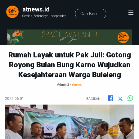
atnews.id
Cerdas, Berbudaya, Independen
Rumah Layak untuk Pak Juli: Gotong
Royong Bulan Bung Karno Wujudkan
Kesejahteraan Warga Buleleng
Admin 2 -
atnews
2026-06-01
BAGIKAN :